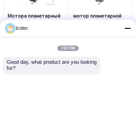
Мотора планетарный
мотор планетарной
22mm шестерни
шестерни DC 12V 24V
металла DC 12V 24V
мотора шестерни
tcstec
размер плана микро-
металла 20mm
с кодировщиком
микро- с
Лучшая цена
Лучшая цена
уменьшенный
7:07 PM
контактные
контактные
Good day, what product are you looking 
for?
данные
данные
Осмотрите больше
Главная страница
Карта сайта
контактные данные
Desktop Site
Карта сайта
Политика конфиденциальности