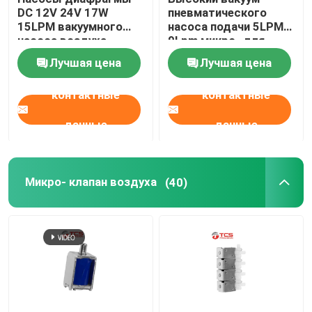
DC 12V 24V 17W
пневматического
15LPM вакуумного
насоса подачи 5LPM
Микро- водяная помпа
насоса воздуха
9Lpm микро- для
микро- мини
поддержки талии
Лучшая цена
Лучшая цена
автомобиля
Микро- клапан воды
контактные
контактные
Микро- перистальтический насос
данные
данные
Электромагнитный насос
Микро- клапан воздуха
(40)
Пушпульный электромагнит соленоида