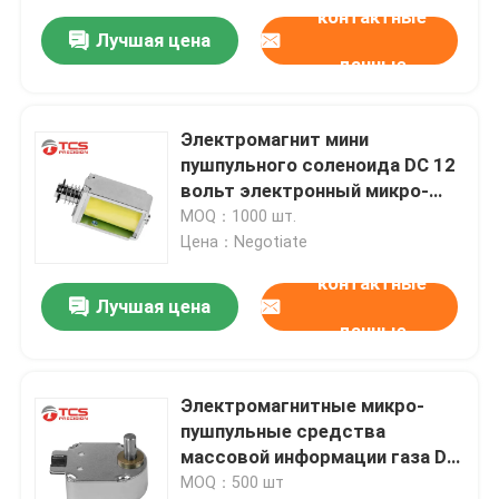
контактные
Лучшая цена
данные
Электромагнит мини
пушпульного соленоида DC 12
вольт электронный микро-
нормально закрытый
MOQ：1000 шт.
Цена：Negotiate
контактные
Лучшая цена
данные
Электромагнитные микро-
пушпульные средства
массовой информации газа DC
18V соленоида для ATM
MOQ：500 шт