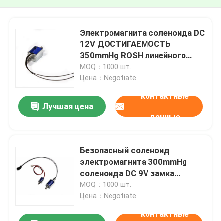
Электромагнита соленоида DC
12V ДОСТИГАЕМОСТЬ
350mmHg ROSH линейного
пушпульного электрическая
MOQ：1000 шт.
Цена：Negotiate
контактные
Лучшая цена
данные
Безопасный соленоид
электромагнита 300mmHg
соленоида DC 9V замка
пушпульный электрический
MOQ：1000 шт.
линейный
Цена：Negotiate
контактные