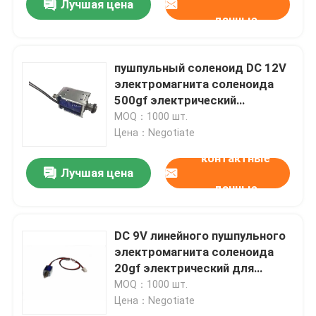
Лучшая цена
данные
пушпульный соленоид DC 12V
электромагнита соленоида
500gf электрический
линейный
MOQ：1000 шт.
Цена：Negotiate
контактные
Лучшая цена
данные
DC 9V линейного пушпульного
электромагнита соленоида
20gf электрический для
безопасного замка
MOQ：1000 шт.
Цена：Negotiate