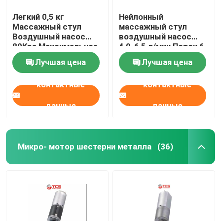
Легкий 0,5 кг
Нейлонный
Массажный стул
массажный стул
Воздушный насос
воздушный насос
80Kpa Максимальное
4,0-6,5 л/мин Поток 6-
давление 4,0 ~ 6,5L/
24 В напряжение
Лучшая цена
Лучшая цена
мин
контактные
контактные
данные
данные
Микро- мотор шестерни металла
(36)