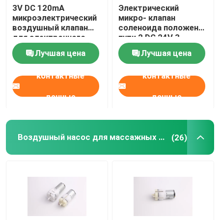
3V DC 120mA
Электрический
микроэлектрический
микро- клапан
воздушный клапан
соленоида положения
для электронного
пути 2 DC 24V 3
кровяного давления
клапана соленоида
Лучшая цена
Лучшая цена
медицинский
воздуха
монитор
контактные
контактные
данные
данные
Воздушный насос для массажных стульев
(26)