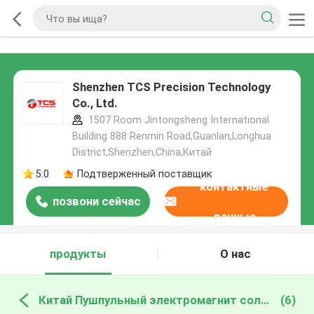
Shenzhen TCS Precision Technology
Co., Ltd.
1507 Room Jintongsheng International
Building 888 Renmin Road,Guanlan,Longhua
District,Shenzhen,China,Китай
5.0
Подтверженный поставщик
контактные
позвони сейчас
данные
продукты
О нас
Китай Пушпульный электромагнит соленоида
(6)