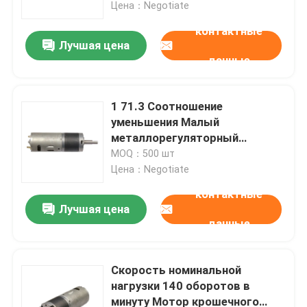
оборотов в минуту
Цена：Negotiate
контактные
Лучшая цена
данные
1 71.3 Соотношение
уменьшения Малый
металлорегуляторный
двигатель для номинального
MOQ：500 шт
тока ≤ 6 A
Цена：Negotiate
контактные
Лучшая цена
Домой
данные
Продукты
Скорость номинальной
нагрузки 140 оборотов в
минуту Мотор крошечного
VR-шоу