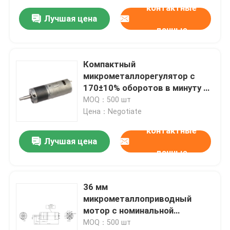
контактные
Лучшая цена
данные
Компактный
микрометаллорегулятор с
170±10% оборотов в минуту ≤
30 А постоянного тока
MOQ：500 шт
Цена：Negotiate
контактные
Лучшая цена
данные
36 мм
микрометаллоприводный
мотор с номинальной
скоростью нагрузки 140±10%
MOQ：500 шт