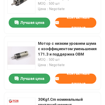
металлического редуктора
MOQ：500 шт
для и с постоянным током ≤
Цена：Negotiate
О нас
30 А
контактные
Лучшая цена
данные
Экскурсия по заводу
Контроль качества
Мотор с низким уровнем шума
с коэффициентом уменьшения
171.3 и поддержка OBM
Свяжитесь с нами
MOQ：500 шт
Цена：Negotiate
Новости
контактные
Лучшая цена
данные
Случаи
30Kgf.Cm номинальный
Блог
крутящий момент