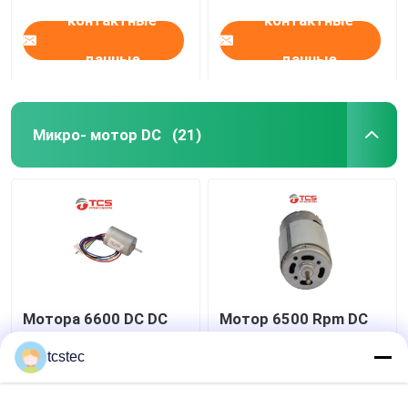
контактные
контактные
данные
данные
Микро- мотор DC
(21)
Мотора 6600 DC DC
Мотор 6500 Rpm DC
14.4V мотор DC Rpm
12V PMDC 390 микро-
мини микро-
мини чистит
tcstec
электрический
подгонянное
миниатюрный
безщеточное щеткой
Лучшая цена
Лучшая цена