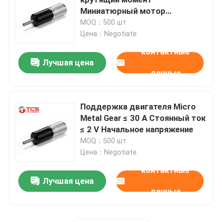
Миниатюрный мотор
металлического редуктора с
MOQ：500 шт
Запросите цитату
направлением вращения CCW
Цена：Negotiate
контактные
Микро- пневматический насос
Лучшая цена
данные
Микро- вакуумный насос
Поддержка двигателя Micro
Metal Gear ≤ 30 A Стоянный ток
Микро- клапан воздуха
≤ 2 V Начальное напряжение
MOQ：500 шт
Воздушный насос для массажных стульев
Цена：Negotiate
контактные
Лучшая цена
Микро- мотор шестерни металла
данные
Микро- мотор DC