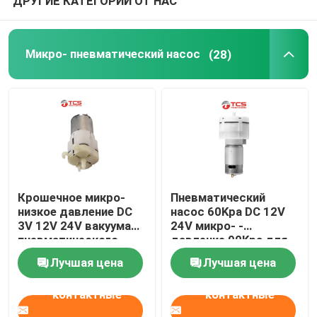
ДРУГИЕ КАТЕГОРИИ ОТ НАС
Микро- пневматический насос
(28)
Крошечное микро-
Пневматический
низкое давление DC
насос 60Kpa DC 12V
3V 12V 24V вакуума
24V микро- -
пневматического
давление 90Kpa для
насоса для
Massager
Лучшая цена
Лучшая цена
автокресла
контактные
контактные