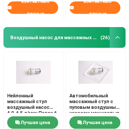
контактные
контактные
данные
данные
Воздушный насос для массажных стульев
(26)
Нейлонный
Автомобильный
массажный стул
массажный стул с
воздушный насос
пуповым воздушным
4,0-6,5 л/мин Поток 6-
насосом мощностью
24 В напряжение
80 кПа
Лучшая цена
Лучшая цена