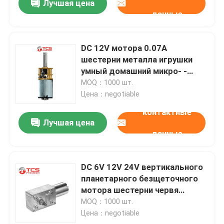
Лучшая цена
данные
DC 12V мотора 0.07A
шестерни металла игрушки
умный домашний микро- -
мини модель 24V
MOQ：1000 шт.
Цена：negotiable
контактные
Лучшая цена
данные
DC 6V 12V 24V вертикального
планетарного безщеточного
мотора шестерни червя
низкоскоростной зацепил
MOQ：1000 шт.
Цена：negotiable