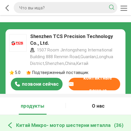
Shenzhen TCS Precision Technology
Co., Ltd.
1507 Room Jintongsheng International
Building 888 Renmin Road,Guanlan,Longhua
District,Shenzhen,China,Китай
5.0
Подтверженный поставщик
контактные
позвони сейчас
данные
продукты
О нас
Китай Микро- мотор шестерни металла
(36)