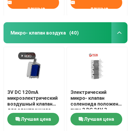
данные
данные
Микро- клапан воздуха
(40)
3V DC 120mA
Электрический
микроэлектрический
микро- клапан
воздушный клапан
соленоида положения
для электронного
пути 2 DC 24V 3
кровяного давления
клапана соленоида
Лучшая цена
Лучшая цена
медицинский
воздуха
монитор