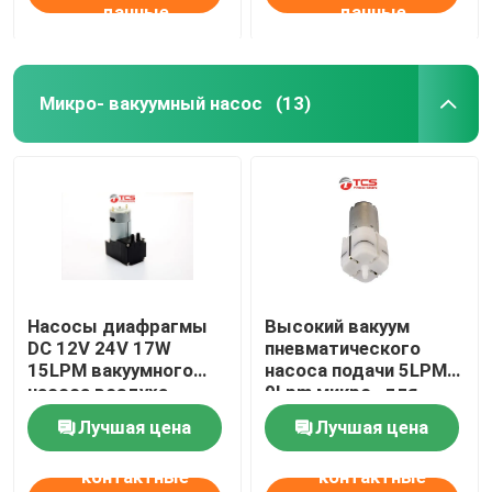
данные
данные
Микро- вакуумный насос
(13)
Насосы диафрагмы
Высокий вакуум
DC 12V 24V 17W
пневматического
15LPM вакуумного
насоса подачи 5LPM
насоса воздуха
9Lpm микро- для
микро- мини
поддержки талии
Лучшая цена
Лучшая цена
автомобиля
контактные
контактные