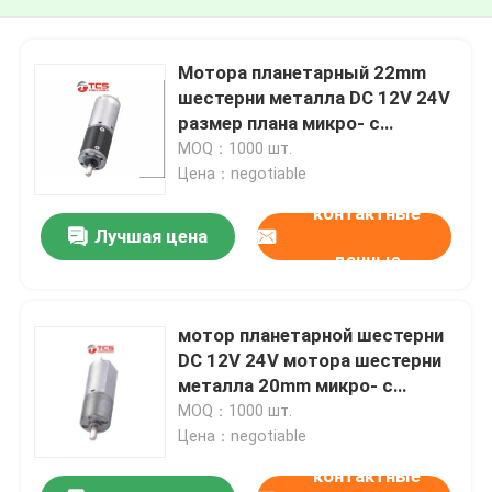
Мотора планетарный 22mm
шестерни металла DC 12V 24V
размер плана микро- с
кодировщиком
MOQ：1000 шт.
Цена：negotiable
контактные
Лучшая цена
данные
мотор планетарной шестерни
DC 12V 24V мотора шестерни
металла 20mm микро- с
уменьшенный
MOQ：1000 шт.
Цена：negotiable
контактные