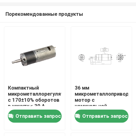
Порекомендованные продукты
Компактный
36 мм
микрометаллорегулятор
микрометаллоприводны
Домой
с 170±10% оборотов
мотор с
в минуту ≤ 30 А
номинальной
постоянного тока
скоростью нагрузки
Продукты
Отправить запрос
Отправить запрос
140±10% оборотов в
минуту
VR-шоу