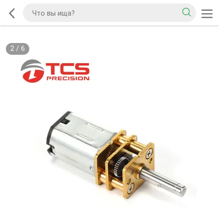
2
/
6