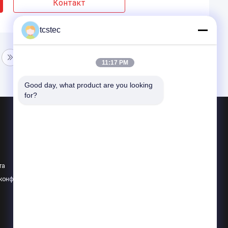
Контакт
tcstec
11:17 PM
Good day, what product are you looking 
for?
Продукция
Микро- пневматический насос
Микро- вакуумный насос
та
Микро- клапан воздуха
 конфиденциальности
Все категории