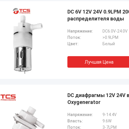
DC 6V 12V 24V 0.9LPM 
распределителя воды
Напряжение:
DC6.0V-24.0V
Поток:
>0.9LPM
Цвет:
Белый
Лучшая Цена
DC диафрагмы 12V 24V 
Oxygenerator
Напряжение:
9-14.4V
Власть:
9.6W
Поток:
3-7LPM