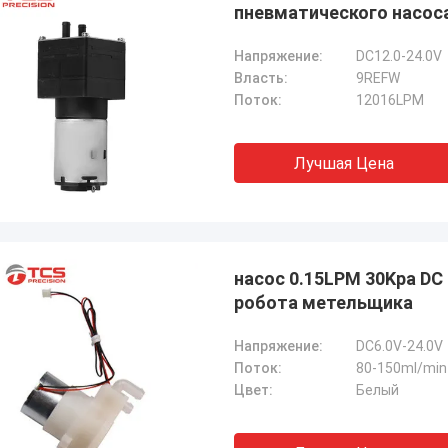
пневматического насос
Напряжение:
DC12.0-24.0V
Власть:
9REFW
Поток:
12016LPM
Лучшая Цена
насос 0.15LPM 30Kpa DC
робота метельщика
Напряжение:
DC6.0V-24.0V
Поток:
80-150ml/min
Цвет:
Белый