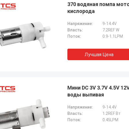
370 водяная помпа мото
кислорода
Напряжение:
9-14.4V
Власть:
7.2REF W
Поток:
0.9-1.1LPM
Лучшая Цена
Мини DC 3V 3.7V 4.5V 1
воды выпивая
Напряжение:
9-14.4V
Власть:
1.2REF Вт
Поток:
0.45LPM