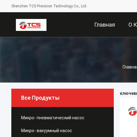
Shenzhen TCS Precision Technology Co., Ltd.
Главная
О 
Страница
Главна
ключевы
Все Продукты
Микро- пневматический насос
Микро- вакуумный насос