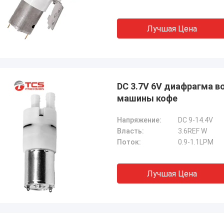
Лучшая Цена
DC 3.7V 6V диафрагма в
машины кофе
Напряжение:
DC 9-14.4V
Власть:
3.6REF W
Поток:
0.9-1.1LPM
Лучшая Цена