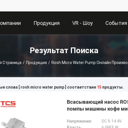
Компании
Продукция
VR - Шоу
События
Результат Поиска
я Страница
/
Продукция
/
Rosh Micro Water Pump Онлайн Произв
е слова [ rosh micro water pump ] соответствие
15
продукты.
Всасывающий насос ROS
помпы машины кофе ми
Напряжение:
DC 9-14.4V
Власть:
6.0REF W