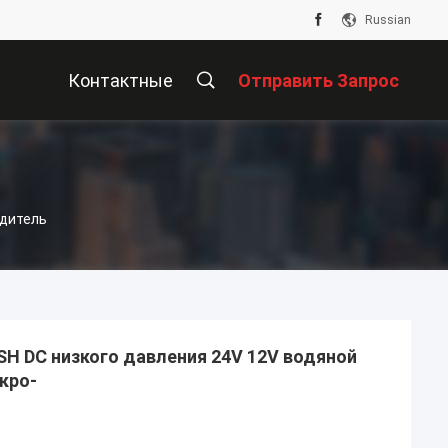
Russian
Контактные
Отправить Запрос
Данные
одитель
H DC низкого давления 24V 12V водяной
кро-