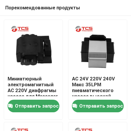
Порекомендованные продукты
Миниатюрный
AC 24V 220V 240V
электромагнитный
Макс 35LPM
AC 220V диафрагмы
пневматического
Домой
насоса для Massager,
насоса высокой
аппаратуры красоты
подачи
Отправить запрос
Отправить запрос
электромагнитный
Продукты
для машины
красоты
VR-шоу