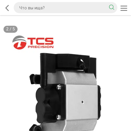
2
/
5