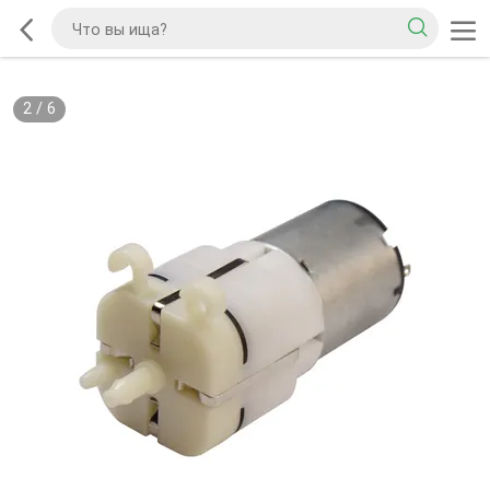
2
/
6