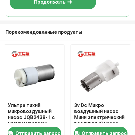
Продолжать
Порекомендованные продукты
Домой
Ультра тихий
3v Dc Микро
микровоздушный
воздушный насос
Продукты
насос JQB2438-1 с
Мини электрический
низким уровнем
воздушный насос
шума 2,4 Вт
для контроля
Отправить запрос
Отправить запрос
VR-шоу