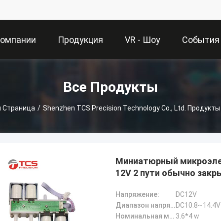
Компании
Продукция
VR - Шоу
События
Все Продукты
я Страница
/
Shenzhen TCS Precision Technology Co., Ltd. Продукт
Миниатюрный микроэлек
12V 2 пути обычно зак
Напряжение:
DC12V
Диапазон напряжения:
DC10.8~14.4V
Номинальная мощность:
3.6*4 w