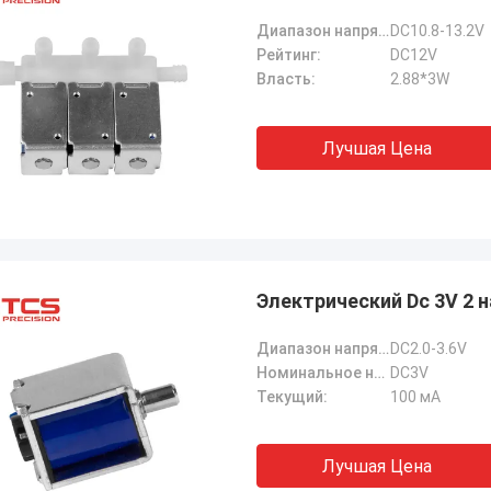
Диапазон напряжения:
DC10.8-13.2V
Рейтинг:
DC12V
Власть:
2.88*3W
Лучшая Цена
Электрический Dc 3V 2 
Диапазон напряжения:
DC2.0-3.6V
Номинальное напряжение:
DC3V
Текущий:
100 мА
Лучшая Цена