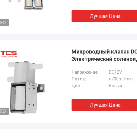
Лучшая Цена
DEO
Микроводный клапан D
Электрический соленои
Напряжение:
DC12V
Поток:
>700ml/min
Цвет:
Белый
Лучшая Цена
DEO