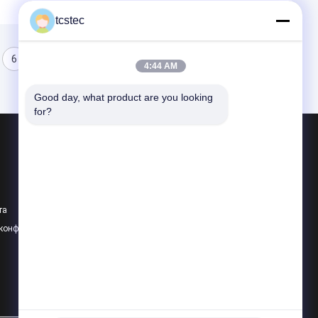
tcstec
6
7
8
4:44 AM
Good day, what product are you looking 
for?
Продукция
Микро- пневматический насос
Микро- вакуумный насос
та
Микро- клапан воздуха
 конфиденциальности
Все категории