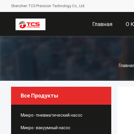
Shenzhen TCS Precision Technology Co., Ltd.
Главная
О 
Страница
Главна
Все Продукты
Микро- пневматический насос
Микро- вакуумный насос