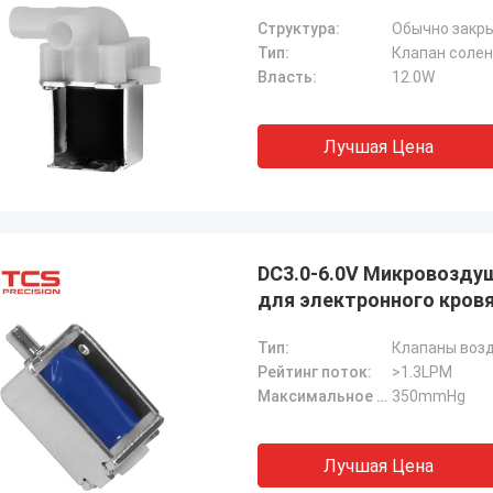
Структура:
Обычно закры
Тип:
Клапан соле
Власть:
12.0W
Лучшая Цена
DC3.0-6.0V Микровозду
для электронного кров
Тип:
Клапаны воз
Рейтинг поток:
>1.3LPM
Максимальное давление:
350mmHg
Лучшая Цена