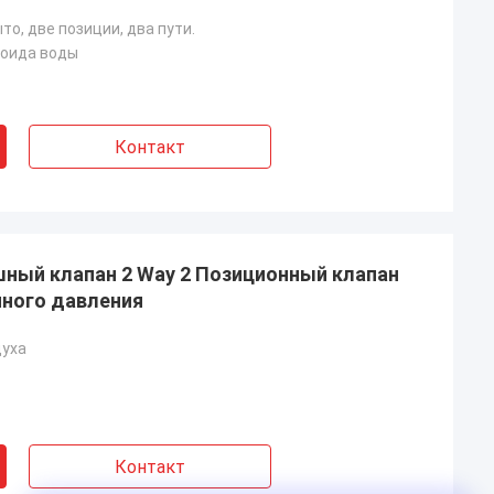
то, две позиции, два пути.
ноида воды
Контакт
шный клапан 2 Way 2 Позиционный клапан
яного давления
духа
Контакт