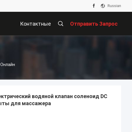
Russian
Контактные
Отправить Запрос
Данные
ы Онлайн
трический водяной клапан соленоид DC
рыты для массажера